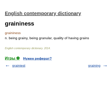
English contemporary dictionary
graininess
graininess
n. being grainy, being granular, quality of having grains
English contemporary dictionary
.
2014
.
Игры ⚽
Нужен реферат?
grainiest
graining