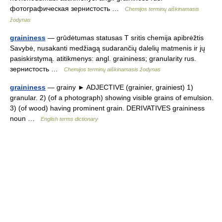
фотографическая зернистость …
Chemijos terminų aiškinamasis
žodynas
graininess
— grūdėtumas statusas T sritis chemija apibrėžtis
Savybė, nusakanti medžiagą sudarančių dalelių matmenis ir jų
pasiskirstymą. atitikmenys: angl. graininess; granularity rus.
зернистость …
Chemijos terminų aiškinamasis žodynas
graininess
— grainy ► ADJECTIVE (grainier, grainiest) 1)
granular. 2) (of a photograph) showing visible grains of emulsion.
3) (of wood) having prominent grain. DERIVATIVES graininess
noun …
English terms dictionary