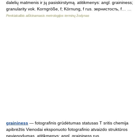
dalelių matmenis ir jų pasiskirstymą. atitikmenys: angl. graininess;
granularity vok. Korngröße, f; Körnung, f rus. зернистость, f… …
Penkiakalbis aiškinamasis metrologijos terminų žodynas
graininess
— fotografinis grūdėtumas statusas T sritis chemija
apibrėžtis Vienodai eksponuoto fotografinio atvaizdo struktūros
nevienodumas. atitikmenys: angl. graininess rus.