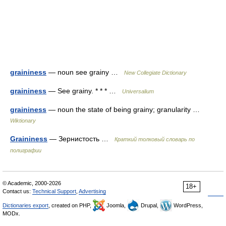
graininess
— noun see grainy …
New Collegiate Dictionary
graininess
— See grainy. * * * …
Universalium
graininess
— noun the state of being grainy; granularity …
Wiktionary
Graininess
— Зернистость …
Краткий толковый словарь по
полиграфии
© Academic, 2000-2026
18+
Contact us:
Technical Support
,
Advertising
Dictionaries export
, created on PHP,
Joomla,
Drupal,
WordPress,
MODx.